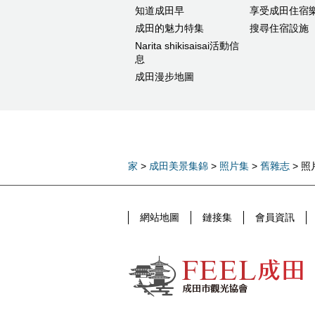
知道成田早
享受成田住宿
成田的魅力特集
搜尋住宿設施
Narita shikisaisai活動信
息
成田漫步地圖
家
>
成田美景集錦
>
照片集
>
舊雜志
> 照
網站地圖
鏈接集
會員資訊
FEEL成田成田市公式觀光信息