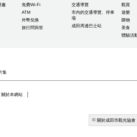
樂趣
免費Wi-Fi
交通導覽
觀賞
ATM
市內的交通導覽、停車
遊樂
場
外幣兌換
購物
成田周邊巴士站
旅行問與答
美食
體驗活
片集
關於本網站
關於成田市觀光協會