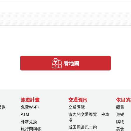
看地圖
旅遊計畫
交通資訊
依目的
樂趣
免費Wi-Fi
交通導覽
觀賞
ATM
市內的交通導覽、停車
遊樂
場
外幣兌換
購物
成田周邊巴士站
旅行問與答
美食