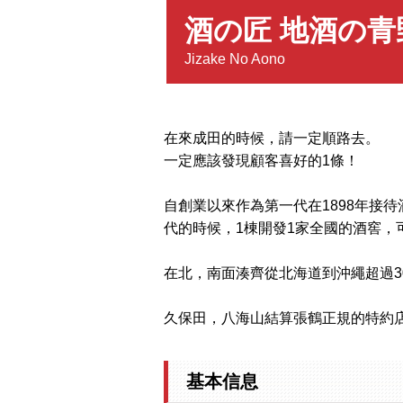
酒の匠 地酒の
Jizake No Aono
在來成田的時候，請一定順路去。
一定應該發現顧客喜好的1條！
自創業以來作為第一代在1898年接
代的時候，1棟開發1家全國的酒窖，
在北，南面湊齊從北海道到沖繩超過3
久保田，八海山結算張鶴正規的特約
基本信息