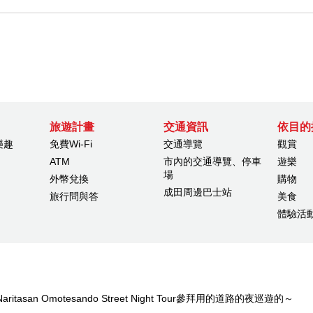
旅遊計畫
交通資訊
依目的
樂趣
免費Wi-Fi
交通導覽
觀賞
ATM
市內的交通導覽、停車
遊樂
場
外幣兌換
購物
成田周邊巴士站
旅行問與答
美食
體驗活
et～Naritasan Omotesando Street Night Tour參拜用的道路的夜巡遊的～