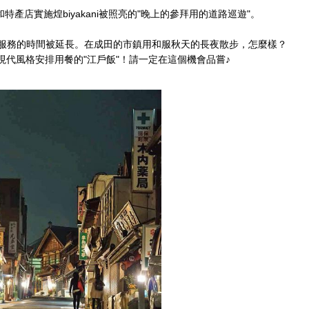
et的飲食店和特產店實施煌biyakani被照亮的"晚上的參拜用的道路巡遊"。
服務的時間被延長。在成田的市鎮用和服秋天的長夜散步，怎麼樣？
的在現代風格安排用餐的"江戶飯"！請一定在這個機會品嘗♪