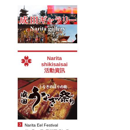
Narita
shikisaisai
活動資訊
Narita Eel Festival