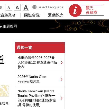
觀光導覽處
Select Language
更
光旅遊業者
國際會議
運動觀光
依主題搜尋
通知一覽
道
成田的風景2026-2027春
天的部第1次審查通過作品
發表
2026年Narita Gion
Festival照片集
Narita Kankokan (Narita
Tourist Pavilion)的關於一
部分利用限制的通知(對空
的話成為
調·電梯的使用)