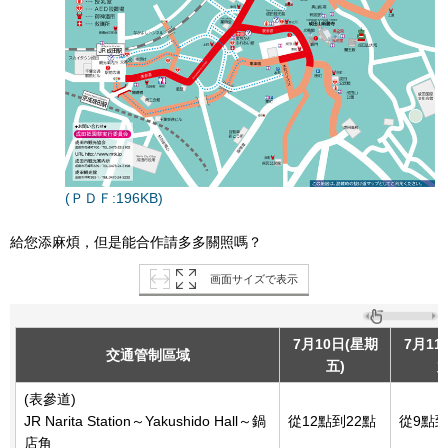
(ＰＤＦ:196KB)
給您添麻煩，但是能合作請多多關照嗎？
画面サイズで表示
7月10日(星期
7月11
交通管制區域
五)
六
(表參道)
JR Narita Station～Yakushido Hall～鍋
從12點到22點
從9點到
店角