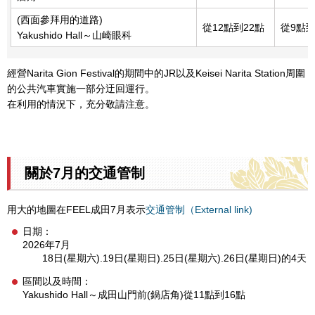
(西面參拜用的道路)
從12點到22點
從9點到
Yakushido Hall～山崎眼科
經營Narita Gion Festival的期間中的JR以及Keisei Narita Station周圍
的公共汽車實施一部分迂回運行。
在利用的情況下，充分敬請注意。
關於7月的交通管制
用大的地圖在FEEL成田7月表示
交通管制（External link)
日期：
2026年7月
18日(星期六).19日(星期日).25日(星期六).26日(星期日)的4天
區間以及時間：
Yakushido Hall～成田山門前(鍋店角)從11點到16點