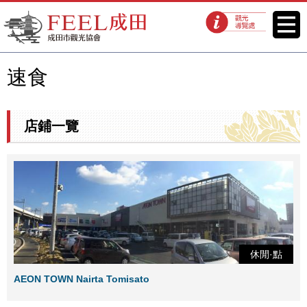
FEEL成田成田市觀光協會官方網
菜單
觀光導覽處
站
速食
店鋪一覽
休閒·點
AEON TOWN Nairta Tomisato