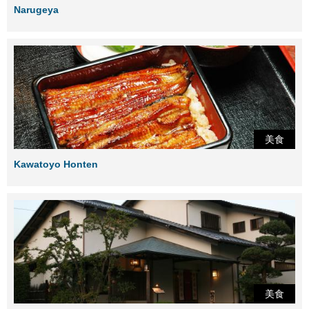
Narugeya
美食
Kawatoyo Honten
美食