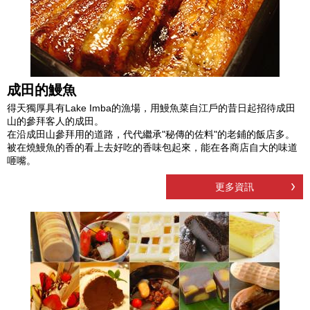
成田的鰻魚
得天獨厚具有Lake Imba的漁場，用鰻魚菜自江戶的昔日起招待成田
山的參拜客人的成田。
在沿成田山參拜用的道路，代代繼承"秘傳的佐料"的老鋪的飯店多。
被在燒鰻魚的香的看上去好吃的香味包起來，能在各商店自大的味道
咂嘴。
更多資訊