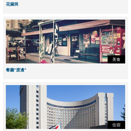
花漏洞
美食
餐廳"渡邊"
住宿