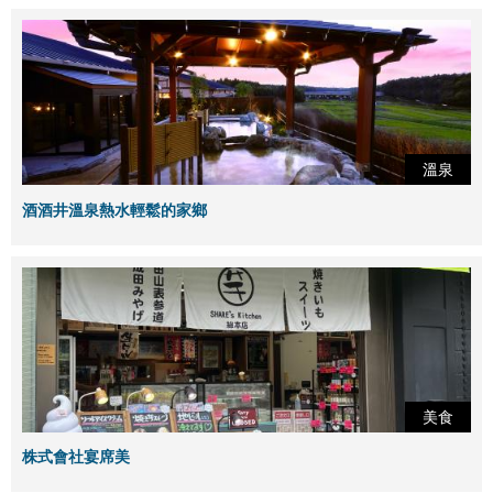
溫泉
酒酒井溫泉熱水輕鬆的家鄉
美食
株式會社宴席美