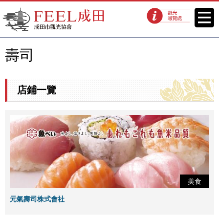
FEEL成田成田市觀光協會官方網
菜單
觀光導覽處
站
壽司
店鋪一覽
美食
元氣壽司株式會社