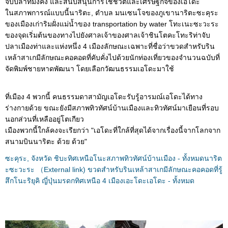
จับปลาที่มั่งคั้ง และสนับสนุนการใช้ชีวิตและเศรษฐกิจของเอโดะ
ในสภาพการณ์แบบนี้นาริตะ, ตำบล มนเซนโจของภูเขานาริตะซะคุระ
ของเมืองเก่าริมฝั่งแม่น้ำของ transportation by water โทะเนะซะวะระ
ของจุดเริ่มต้นของทางไปยังศาลเจ้าของศาลเจ้าชินโตคะโทะริท่าจับ
ปลาเมืองท่าและแห่งหนึ่ง 4 เมืองลักษณะเฉพาะที่ชื่อว่าขวดสำหรับริน
เหล้าสาเกมีลักษณะคอคอดที่คับคั่งไปด้วยนักท่องเที่ยวของจำนวนฉบับที่
จัดพิมพ์ชายหาดพัฒนา โดยเลือกวัฒนธรรมเอโดะมาใช้
ที่เมือง 4 พวกนี้ คนธรรมดาสามัญเอโดะรับรู้อารมณ์เอโดะได้ทาง
ร่างกายด้วย ขณะยังมีสภาพทิวทัศน์บ้านเมืองและทิวทัศน์มาเยือนที่รอบ
นอกส่วนที่เหลืออยู่โตเกียว
เมืองพวกนี้ใกล้คงจะเรียกว่า "เอโดะที่ใกล้ที่สุดได้จากเรื่องนี้จากโลกจาก
สนามบินนาริตะ ด้วย ด้วย"
ซะคุระ, จังหวัด ชิบะทิศเหนือโนะสภาพทิวทัศน์บ้านเมือง - ทั้งหมดนาริต
ะซะวะระ （External link) ขวดสำหรับรินเหล้าสาเกมีลักษณะคอคอดที่รู้
สึกโนะริยุคิ ญี่ปุ่นมรดกทิศเหนือ 4 เมืองเอะโดะเอโดะ - ทั้งหมด