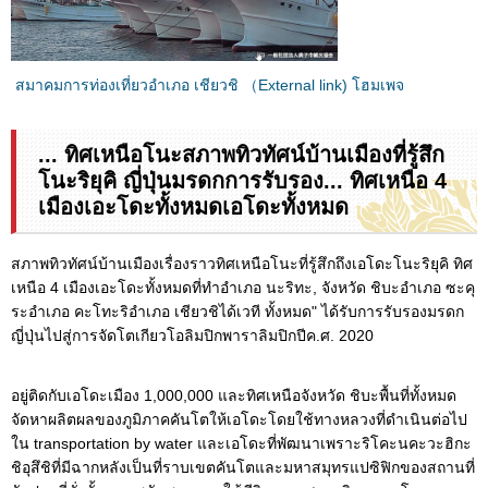
สมาคมการท่องเที่ยวอำเภอ เชียวชิ （External link) โฮมเพจ
... ทิศเหนือโนะสภาพทิวทัศน์บ้านเมืองที่รู้สึก
โนะริยุคิ ญี่ปุ่นมรดกการรับรอง... ทิศเหนือ 4
เมืองเอะโดะทั้งหมดเอโดะทั้งหมด
สภาพทิวทัศน์บ้านเมืองเรื่องราวทิศเหนือโนะที่รู้สึกถึงเอโดะโนะริยุคิ ทิศ
เหนือ 4 เมืองเอะโดะทั้งหมดที่ทำอำเภอ นะริทะ, จังหวัด ชิบะอำเภอ ซะคุ
ระอำเภอ คะโทะริอำเภอ เชียวชิได้เวที ทั้งหมด" ได้รับการรับรองมรดก
ญี่ปุ่นไปสู่การจัดโตเกียวโอลิมปิกพาราลิมปิกปีค.ศ. 2020
อยู่ติดกับเอโดะเมือง 1,000,000 และทิศเหนือจังหวัด ชิบะพื้นที่ทั้งหมด
จัดหาผลิตผลของภูมิภาคคันโตให้เอโดะโดยใช้ทางหลวงที่ดำเนินต่อไป
ใน transportation by water และเอโดะที่พัฒนาเพราะริโคะนคะวะฮิกะ
ชิอุสึชิที่มีฉากหลังเป็นที่ราบเขตคันโตและมหาสมุทรแปซิฟิกของสถานที่