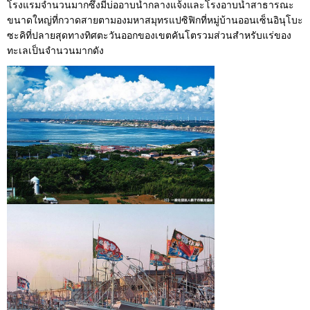
โรงแรมจำนวนมากซึ่งมีบ่ออาบน้ำกลางแจ้งและโรงอาบน้ำสาธารณะ
ขนาดใหญ่ที่กวาดสายตามองมหาสมุทรแปซิฟิกที่หมู่บ้านออนเซ็นอินุโบะ
ซะคิที่ปลายสุดทางทิศตะวันออกของเขตคันโตรวมส่วนสำหรับแร่ของ
ทะเลเป็นจำนวนมากดัง