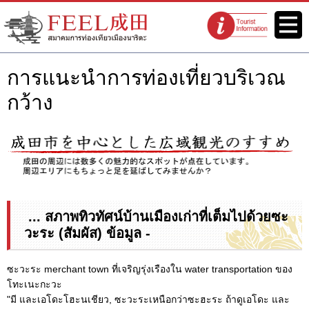
เว็บไซต์สมาคมการท่องเที่ยวเมือง
เมนู
จุดแนะนำนัก
นาริตะ FEEL นาริตะ
ท่องเที่ยว
การแนะนำการท่องเที่ยวบริเวณ
กว้าง
... สภาพทิวทัศน์บ้านเมืองเก่าที่เต็มไปด้วยซะ
วะระ (สัมผัส) ข้อมูล -
ซะวะระ merchant town ที่เจริญรุ่งเรืองใน water transportation ของ
โทะเนะกะวะ
"มี และเอโดะโฮะนเชียว, ซะวะระเหนือกว่าซะฮะระ ถ้าดูเอโดะ และ