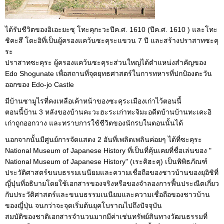
ได้รับชีวิตของอิเอะยะซุ โทะคุกะวะปีค.ศ. 1610 (ปีค.ศ. 1610 ) และโทะ
ชิคะสึ โดะอิที่เป็นผู้ครองแคว้นซะคุระแขวน 7 ปี และสร้างปราสาทซะคุ
ระ
ปราสาทซะคุระ ผู้ครองแคว้นซะคุระส่วนใหญ่ได้ตำแหน่งสำคัญของ
Edo Shogunate เพื่อสถานที่จุดยุทธศาสตร์ในการทหารที่ปกป้องตะวัน
ออกของ Edo-jo Castle
มีบ้านซามูไรที่คงเหลือเค้าหน้าของซะคุระเมืองเก่าไว้ตอนนี้
ตอนนี้บ้าน 3 หลังของบ้านคะวะฮะระเก่าทะจิมะอดีตบ้านบ้านทะเคะอิ
เก่าถูกออกวาง และทราบการใช้ชีวิตของนักรบในตอนนั้นได้
นอกจากนั้นมีศูนย์การจัดแสดง 2 อันที่เพลิดเพลินค่อยๆ ได้ที่ซะคุระ
National Museum of Japanese History ที่เป็นที่คุ้นเคยที่ชื่อเล่นของ "
National Museum of Japanese History" (เระคิฮะคุ) เป็นพิพิธภัณฑ์
ประวัติศาสตร์ขนบธรรมเนนียมและความเชื่อถือของชาวบ้านของยุอิชิที่
ญี่ปุ่นที่อธิบายโดยใช้เอกสารของจริงหรือของจำลองการฟื้นประณีตเกี่ยว
กับประวัติศาสตร์และขนบธรรมเนนียมและความเชื่อถือของชาวบ้าน
ของญี่ปุ่น จนกว่าจะจุดเริ่มต้นยุคโบราณไปถึงปัจจุบัน
สมบัติของชาติเอกสารจำนวนมากมีค่าเช่นทรัพย์สินทางวัฒนธรรมที่