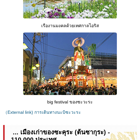
เรืองานมงคลด้วยเทศกาลไอริส
big festival ของซะวะระ
（External link) การเดินทางนะบิซะวะระ
... เมืองเก่าของซะคุระ (ต้นซากุระ) -
110,000 ประเทศ