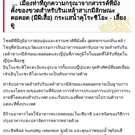
... เมืองท่าที่ถูกความกรุณาจากสวรรค์ที่มั่ง
คั้งของขวดสำหรับรินเหล้าสาเกมีลักษณะ
คอคอด (มีผีเสื้อ) กระแสน้ำคุโระชิโอะ - เลี้ยง
ดู
โชคดีที่มีภูมิอากาศอบอุ่นและธรรมชาติที่มั่งคั้ง อุตสหกรรมกลั่นเหล้า
โชยุที่สนับสนุนวัฒนธรรมการกินอาหารของท่าจับปลาขวดสำหรับริน
เหล้าสาเกมีลักษณะคอคอดและญี่ปุ่นที่ภาคภูมิใจในยอดที่ได้รับที่สุดใน
ญี่ปุ่นเฟื่องฟู
อินุโบะซะคิโทะดะอิและอุระฉากกั้นแบบญี่ปุ่นเคะจุดทิวทัศน์ที่ยอดเยี่ยม
เช่นอินุโบะซะคิโอะนเซะนเป็นต้นมากมายด้วย
ท่าจับปลาขวดสำหรับรินเหล้าสาเกมีลักษณะคอคอดกลายเป็นฐานการ
ประมงโดยรวมของสถานที่จับปลาการทำการประมงการแปรรูปการกระ
จายที่โดดเด่นทั่วประเทศ และเรือประมงที่หลากหลายไปรวมตัวจาก
แต่ละที่ทั้งประเทศ
มีร้านอาหารโดยใช้อาหารทะเลสดเยอะในเชียวชิ และชนิดของวิธีการ
ปรุงอาหารและปลาจัดการหลากหลายด้วย
ประสิทธิผล humidity retention สูงด้วย และคุณภาพของน้ำพุร้อนที่