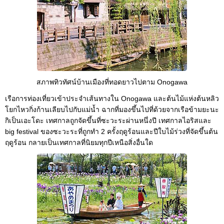
สภาพทิวทัศน์บ้านเมืองที่ทอดยาวไปตาม Onogawa
เรือการท่องเที่ยวเข้าประจำเส้นทางใน Onogawa และต้นไม้แห่งต้นหลิว
โยกไหวกิ่งก้านเลียบไปกับแม่น้ำ ฉากที่มองขึ้นไปที่ด้วยจากเรือข้ามยะนะ
กิเป็นเอะโดะ เทศกาลถูกจัดขึ้นที่ซะวะระผ่านหนึ่งปี เทศกาลไอริสและ
big festival ของซะวะระที่ถูกทำ 2 ครั้งฤดูร้อนและปีใบไม้ร่วงที่จัดขึ้นต้น
ฤดูร้อน กลายเป็นเทศกาลที่นิยมทุกปีเหนือสิ่งอื่นใด