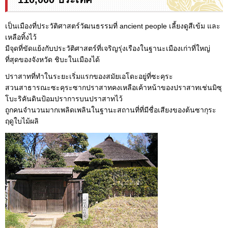
เป็นเมืองที่ประวัติศาสตร์วัฒนธรรมที่ ancient people เลี้ยงดูสีเข้ม และ
เหลือทิ้งไว้
มีจุดที่ขัดแย้งกับประวัติศาสตร์ที่เจริญรุ่งเรืองในฐานะเมืองเก่าที่ใหญ่
ที่สุดของจังหวัด ชิบะในเมืองได้
ปราสาทที่ทำในระยะเริ่มแรกของสมัยเอโดะอยู่ที่ซะคุระ
สวนสาธารณะซะคุระซากปราสาทคงเหลือเค้าหน้าของปราสาทเช่นมิซุ
โบะริคันดินป้อมปราการบนปราสาทไว้
ถูกคนจำนวนมากเพลิดเพลินในฐานะสถานที่ที่มีชื่อเสียงของต้นซากุระ
ฤดูใบไม้ผลิ