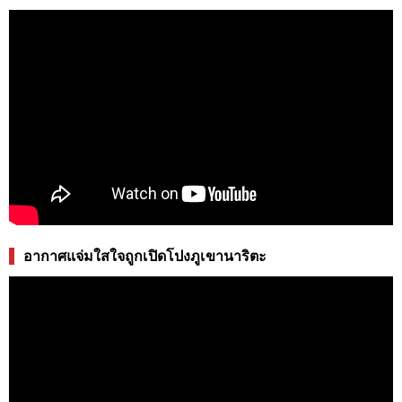
อากาศแจ่มใสใจถูกเปิดโปงภูเขานาริตะ