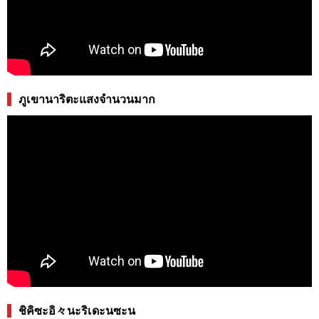
ภูเขานาริตะแสงจำนวนมาก
ชิคิซะอิ々นะริเดะนซะน