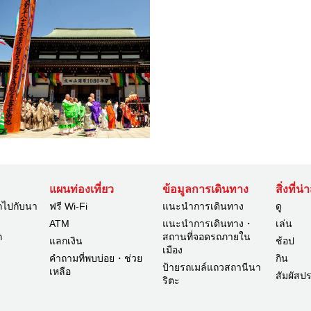
แผนท่องเที่ยว
ข้อมูลการเดินทาง
สิ่งที่น
กไปกับนา
ฟรี Wi-Fi
แนะนำการเดินทาง
ดู
ATM
แนะนำการเดินทาง・
เล่น
ก
สถานที่จอดรถภายใน
แลกเงิน
ช้อป
เมือง
คำถามที่พบบ่อย・ช่วย
กิน
ป้ายรถเมล์แถวสถานีนา
เหลือ
สัมผัสป
ริตะ