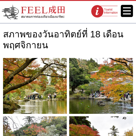
เว็บไซต์สมาคมการท่องเที่ยวเมือง
เมนู
จุดแนะนำนัก
นาริตะ FEEL นาริตะ
ท่องเที่ยว
สภาพของวันอาทิตย์ที่ 18 เดือน
พฤศจิกายน