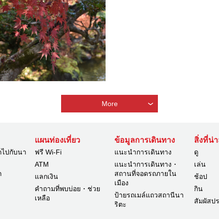
More
แผนท่องเที่ยว
ข้อมูลการเดินทาง
สิ่งที่น
กไปกับนา
ฟรี Wi-Fi
แนะนำการเดินทาง
ดู
ATM
แนะนำการเดินทาง・
เล่น
ก
สถานที่จอดรถภายใน
แลกเงิน
ช้อป
เมือง
คำถามที่พบบ่อย・ช่วย
กิน
ป้ายรถเมล์แถวสถานีนา
เหลือ
สัมผัสป
ริตะ