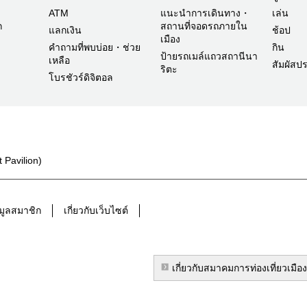
ATM
แนะนำการเดินทาง・
เล่น
ก
สถานที่จอดรถภายใน
แลกเงิน
ช้อป
เมือง
คำถามที่พบบ่อย・ช่วย
กิน
ป้ายรถเมล์แถวสถานีนา
เหลือ
สัมผัสป
ริตะ
โบรชัวร์ดิจิตอล
 Pavilion)
มูลสมาชิก
เกี่ยวกับเว็บไซต์
เกี่ยวกับสมาคมการท่องเที่ยวเมือ