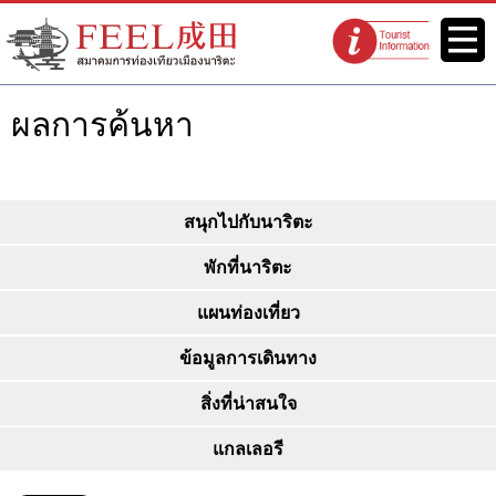
เว็บไซต์สมาคมการท่องเที่ยวเมือง
เมนู
จุดแนะนำนัก
นาริตะ FEEL นาริตะ
ท่องเที่ยว
ผลการค้นหา
สนุกไปกับนาริตะ
พักที่นาริตะ
แผนท่องเที่ยว
ข้อมูลการเดินทาง
สิ่งที่น่าสนใจ
แกลเลอรี