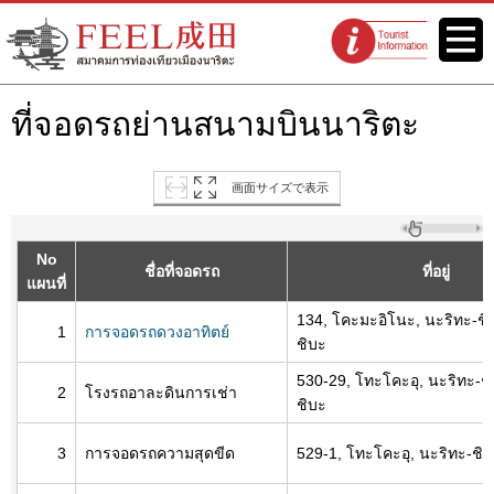
เว็บไซต์สมาคมการท่องเที่ยวเมือง
เมนู
จุดแนะนำนัก
นาริตะ FEEL นาริตะ
ท่องเที่ยว
ที่จอดรถย่านสนามบินนาริตะ
画面サイズで表示
No
ชื่อที่จอดรถ
ที่อยู่
แผนที่
134, โคะมะอิโนะ, นะริทะ-ชิ, 
1
การจอดรถดวงอาทิตย์
ชิบะ
530-29, โทะโคะอุ, นะริทะ-ชิ,
2
โรงรถอาละดินการเช่า
ชิบะ
3
การจอดรถความสุดขีด
529-1, โทะโคะอุ, นะริทะ-ชิ, 