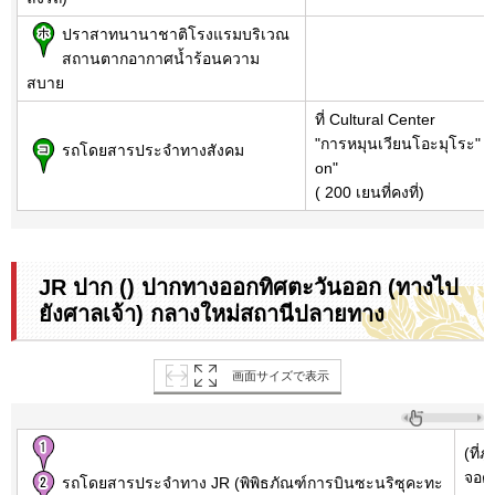
ปราสาทนานาชาติโรงแรมบริเวณ
สถานตากอากาศน้ำร้อนความ
สบาย
ที่ Cultural Center
"การหมุนเวียนโอะมุโระ" "
รถโดยสารประจำทางสังคม
on"
( 200 เยนที่คงที่)
JR ปาก () ปากทางออกทิศตะวันออก (ทางไป
ยังศาลเจ้า) กลางใหม่สถานีปลายทาง
画面サイズで表示
(ที่
จอด
รถโดยสารประจำทาง JR (พิพิธภัณฑ์การบินซะนริซุคะทะ