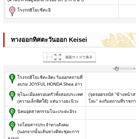
โรงรถฮิโยะชิดะอิ
ทางออกทิศตะวันออก Keisei
画面サイズで表示
โรงรถฮิโยะชิดะอิตะวันออกสถานที่
อบรม JOYFUL HONDA Shea อ่าว
คุโนะเมืองครอบครัวทั้งสองประเทศ
(จุดจอดรถบัส "ข้างหน้าส
(ความเล็กทิศใต้) แท่นวางฮะนิวะ
โทะ" ลงกับสถานที่ราชกา
นิคมอุตสาหกรรมโนะเกะดะอิระ
รถโดยสารประจำทางสังคม
(นอกจากนั้นเส้นทางคิทะซุคะการ
ลงรถ)