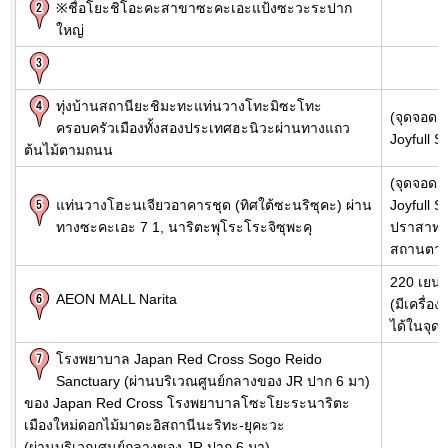
※ชื่อโยะชิโอะคะสาขาซะคะเอะแป้งซะวะระปาก
ใหญ่
ทุ่งบ้านสถานียะชิมะทะแท่นวางโทะมิซะโทะ
(จุดจอดรถ
ครอบครัวเมืองทั้งสองประเทศฮะนิวะผ่านทางแถว
Joyfull S
ต้นไม้ตามถนน
(จุดจอดรถ
แท่นวางโฮะนเจียวอาคารชุด (ทิศใต้ซะนริซุคะ) ผ่าน
Joyfull S
ทางซะคะเอะ 7 1, นาริตะพุโระโระจิซุพะคุ
ปราสาทน
สถานตาก
220 เยนด
AEON MALL Narita
(มีเครื่อง
ได้ในจุด
โรงพยาบาล Japan Red Cross Sogo Reido
Sanctuary (ผ่านบริเวณศูนย์กลางของ JR ปาก 6 มา)
ของ Japan Red Cross โรงพยาบาลโซะโยะระนาริตะ
เมืองใหม่ดอกไม้มาดะอิสถานีนะริทะ-ยุคะวะ
(ผ่านบริเวณศูนย์กลางของ JR ปาก 6 มา)