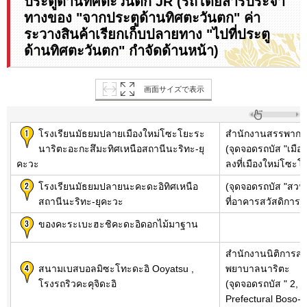
ประตูด้านทิศตะวันตก JR (รถโดยสารประจำ
ทางของ "จากประตูด้านทิศตะวันตก" ค่า
ระวางสินค้าเรียกเก็บปลายทาง "ไปที่ประตู
ด้านทิศตะวันตก" กำจัดด้านหน้า)
画面サイズで表示
โรงเรียนมัธยมปลายเมืองใหม่โซะโยะระ
สำนักงานสรรพากร
นาริตะอะกะสึมะทิศเหนือสถานีนะริทะ-ยุ
(จุดจอดรถบัส "เมื
คะวะ
ลงที่เมืองใหม่โซะ
โรงเรียนมัธยมปลายนะคะดะอิทิศเหนือ
(จุดจอดรถบัส "ส
สถานีนะริทะ-ยุคะวะ
ที่อาคารสวัสดิการ
ของคะระเบะฮะชิคะดะอิดอกไม้มาฐาน
สำนักงานนิติการส
สนามเบสบอลมิซะโทะดะอิ Ooyatsu ,
พยาบาลนาริตะ
โรงรถริวคะคุจิดะอิ
(จุดจอดรถบัส " 2, ริ
Prefectural Boso-n