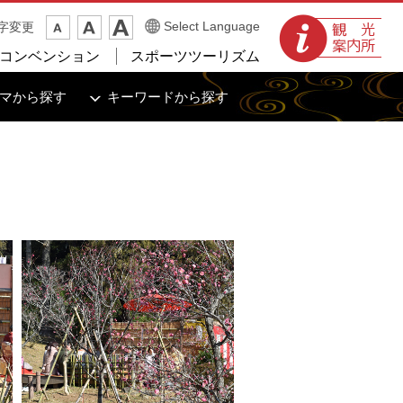
観光案内所
Select Language
字変更
コンベンション
スポーツツーリズム
マから探す
キーワードから探す