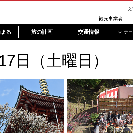
文
観光事業者
泊まる
旅の計画
交通情報
テー
月17日（土曜日）