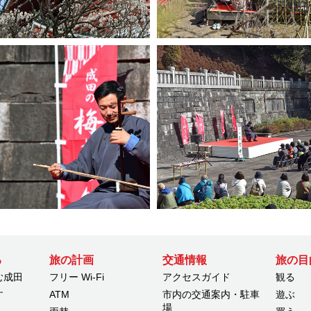
る
旅の計画
交通情報
旅の目
む成田
フリー Wi-Fi
アクセスガイド
観る
す
ATM
市内の交通案内・駐車
遊ぶ
場