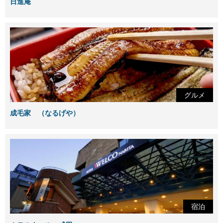
日進庵
グルメ
成毛家 （なるげや）
宿泊