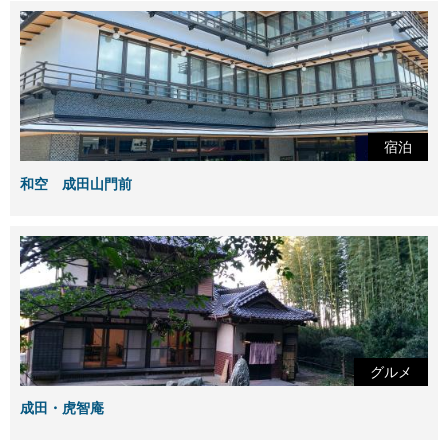
宿泊
和空 成田山門前
グルメ
成田・虎智庵