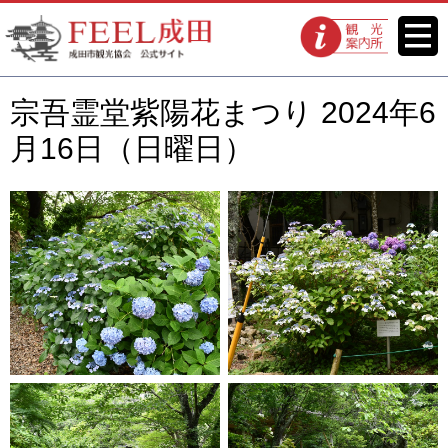
FEEL成田 成田市観光協会 公式
メニ
観光案内所
ュー
サイト
宗吾霊堂紫陽花まつり 2024年6
月16日（日曜日）