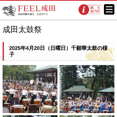
FEEL成田 成田市観光協会 公式
メニ
観光案内所
ュー
サイト
成田太鼓祭
2025年4月20日（日曜日）千願華太鼓の様
子