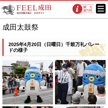
FEEL成田 成田市観光協会 公式
メニ
観光案内所
ュー
サイト
成田太鼓祭
2025年4月20日（日曜日）千鼓万礼パレー
ドの様子