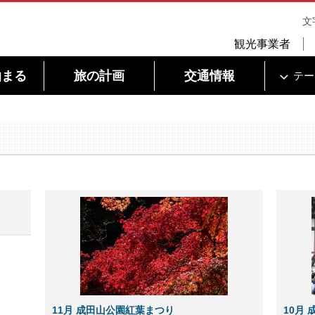
文
観光事業者
泊まる
旅の計画
交通情報
テー
11月 成田山公園紅葉まつり
10月