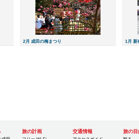
2月 成田の梅まつり
1月 
る
旅の計画
交通情報
旅の目
む成田
フリー Wi-Fi
アクセスガイド
観る