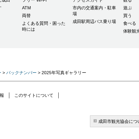
す
ATM
市内の交通案内・駐車
遊ぶ
場
両替
買う
成田駅周辺バス乗り場
よくある質問・困った
食べる
時には
体験観
ー
>
バックナンバー
> 2025年写真ギャラリー
報
このサイトについて
成田市観光協会につ