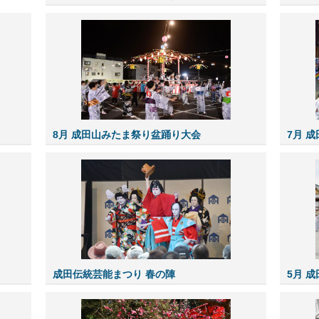
8月 成田山みたま祭り盆踊り大会
7月 
成田伝統芸能まつり 春の陣
5月 