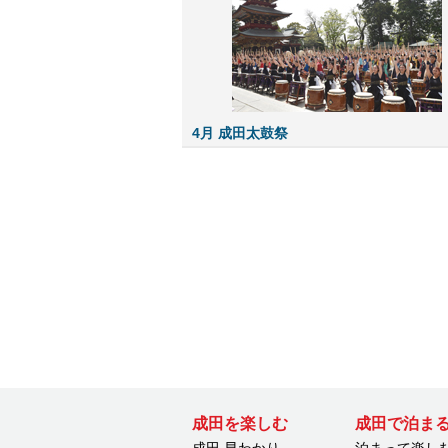
4月 成田太鼓祭
成田を楽しむ
成田で泊ま
成田 早わかり
泊まって楽し