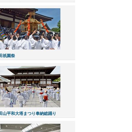
成田祇園祭
成田山平和大塔まつり奉納総踊り