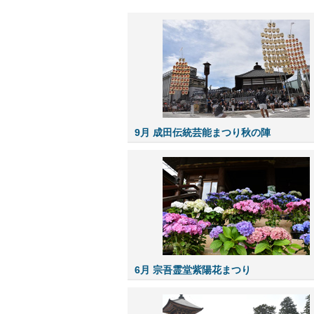
9月 成田伝統芸能まつり秋の陣
6月 宗吾霊堂紫陽花まつり