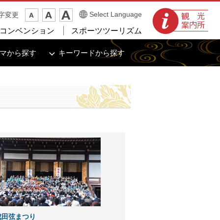
観光案内所
Select Language
字変更
コンベンション
スポーツツーリズム
マから探す
キーワードから探す
 成田弦まつり