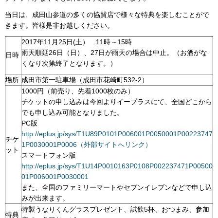
当日は、成田山参道の多くの協賛店で様々な特典を楽しむことがで
きます。皆様是非お越しください。
2017年11月25日(土） 11時～15時
雨天順延26日（日）、27日が雨天の場合は中止。（お酒がな
日時
くなり次第終了となります。）
場所
成田市第一駐車場（成田市花崎町532-2）
1000円（前売り、先着1000枚のみ）
チケットの申し込みは今回よりイープラスにて、全国どこから
でも申し込み可能となりました。
PC版
http://eplus.jp/sys/T1U89P0101P006001P0050001P00223747
チケ
1P0030001P0006（外部サイトへリンク）
ット
スマートフォン版
http://eplus.jp/sys/T1U14P0010163P0108P002237471P00500
01P006001P0030001
また、全国のファミリーマートやセブンイレブンなどで申し込
みが出来ます。
特製うなりくんグラスプレゼント、試飲5杯、おつまみ、参加
特典