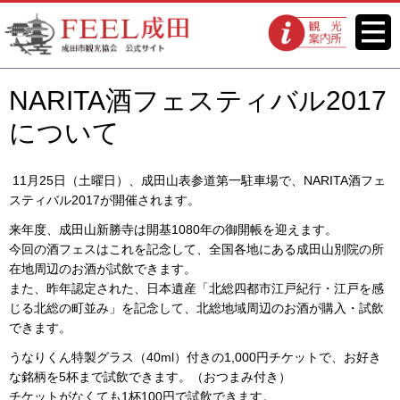
FEEL成田 成田市観光協会 公式
メニ
観光案内所
ュー
サイト
NARITA酒フェスティバル2017
について
11月25日（土曜日）、成田山表参道第一駐車場で、NARITA酒フェ
スティバル2017が開催されます。
来年度、成田山新勝寺は開基1080年の御開帳を迎えます。
今回の酒フェスはこれを記念して、全国各地にある成田山別院の所
在地周辺のお酒が試飲できます。
また、昨年認定された、日本遺産「北総四都市江戸紀行・江戸を感
じる北総の町並み」を記念して、北総地域周辺のお酒が購入・試飲
できます。
うなりくん特製グラス（40ml）付きの1,000円チケットで、お好き
な銘柄を5杯まで試飲できます。（おつまみ付き）
チケットがなくても1杯100円で試飲できます。