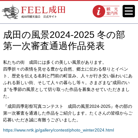
FEEL成田 成田市観光協会 公式
メニ
観光案内所
ュー
サイト
成田の風景2024-2025 冬の部
第一次審査通過作品発表
私たちの街 成田には多くの美しい風景があります。
四季折々の表情を見せる豊かな自然、郷土に伝わる祭りとイベン
ト、歴史を伝える名刹と門前の町並み、人々が行き交い賑わいにあ
ふれる新しい街、そして人々の暮らし等々。さまざまな“成田のい
ま”を季節の風景として切り取った作品を募集させていただきまし
た。
『成田四季彩祭写真コンテスト 成田の風景2024-2025』冬の部の
第一次審査を通過した作品をご紹介します。たくさんの皆様からご
応募いただき誠に有難うございました。
https://www.nrtk.jp/gallery/contest/photo_winter2024.html