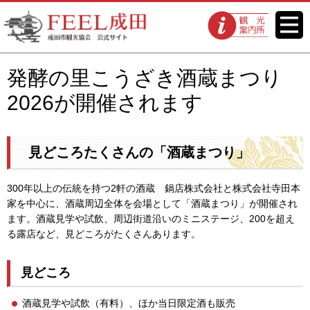
FEEL成田 成田市観光協会 公式
メニ
観光案内所
ュー
サイト
発酵の里こうざき酒蔵まつり
2026が開催されます
見どころたくさんの「酒蔵まつり」
300年以上の伝統を持つ2軒の酒蔵 鍋店株式会社と株式会社寺田本
家を中心に、酒蔵周辺全体を会場として「酒蔵まつり」が開催され
ます。酒蔵見学や試飲、周辺街道沿いのミニステージ、200を超え
る露店など、見どころがたくさんあります。
見どころ
酒蔵見学や試飲（有料）、ほか当日限定酒も販売