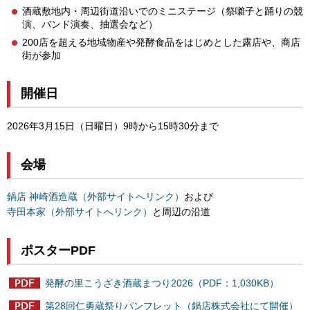
酒蔵敷地内・周辺街道沿いでのミニステージ（祭囃子と踊りの競
演、バンド演奏、抽選会など）
200店を超える地域物産や発酵食品をはじめとした露店や、商店
街が参加
開催日
2026年3月15日（日曜日）9時から15時30分まで
会場
鍋店 神崎酒造蔵（外部サイトへリンク）
および
寺田本家（外部サイトへリンク）
と周辺の沿道
ポスターPDF
発酵の里こうざき酒蔵まつり2026（PDF：1,030KB）
第28回仁勇蔵祭りパンフレット（鍋店株式会社にて開催）