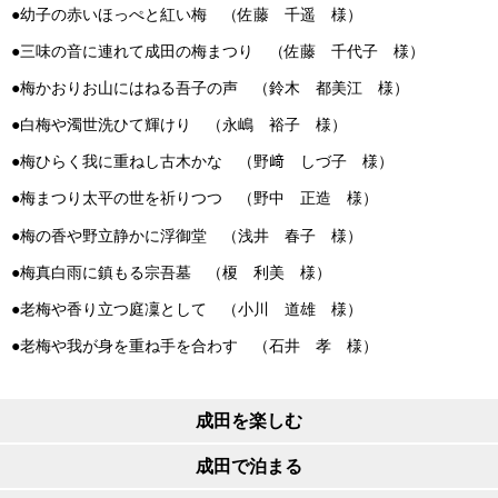
●幼子の赤いほっぺと紅い梅 （佐藤 千遥 様）
●三味の音に連れて成田の梅まつり （佐藤 千代子 様）
●梅かおりお山にはねる吾子の声 （鈴木 都美江 様）
●白梅や濁世洗ひて輝けり （永嶋 裕子 様）
●梅ひらく我に重ねし古木かな （野﨑 しづ子 様）
●梅まつり太平の世を祈りつつ （野中 正造 様）
●梅の香や野立静かに浮御堂 （浅井 春子 様）
●梅真白雨に鎮もる宗吾墓 （榎 利美 様）
●老梅や香り立つ庭凜として （小川 道雄 様）
●老梅や我が身を重ね手を合わす （石井 孝 様）
成田を楽しむ
成田で泊まる