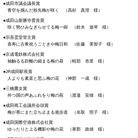
●成田市議会議長賞
青空を掴んだ枝先梅が咲く （高杉 真澄 様）
●成田山新勝寺貫首賞
咲く勢ひみなぎらせてる梅一樹 （鈴木 遊琴 様）
●宗吾霊堂管主賞
喜寿に古希祝うごときや梅日和 （佐藤 美智子 様）
●京成電鉄株式会社賞
袖触るる距離の縮まる梅の昼 （軽部 杏里 様）
●JR成田駅長賞
人よりも素直と思ふ梅の花 （神郡 一成 様）
●三橋鷹女賞
外つ国の声あふれをり梅の苑 （渡邉 安雄 様）
●成田商工会議所会頭賞
梅が香にまた立ち止まる遊歩道 （名取 照子 様）
●成田国際空港株式会社賞
ゆったりと上る機影や梅の花 （寒郡 政雄 様）