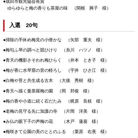
●成田市観光協会長賞
ゆらゆらと梅の香りも茶屋の味 （関根 興子 様）
入選 20句
●掃除の手休め梅見の小僧かな （矢部 重夫 様）
●梅匂ふ琴の調べと競ひけり （糸川 ハツノ 様）
●青天の機影さそわれ梅ひらく （井本 とき子 様）
●梅が香に水琴窟の音の軽ろし （宇井 ひさ江 様）
●白梅や苔と共生成る古木 （大後 秀樹 様）
●青天へ描く曼荼羅梅の園 （岡 邦俊 様）
●梅の香や小道に続く石だたみ （梶原 良枝 様）
●老梅の見守る先に加護の寺 （片岡 洋美 様）
●み仏の眼下子の声梅の花 （木戸 蓮葵 様）
●梅咲きて公園の美のととのふる （栗原 右熹 様）