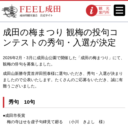
FEEL成田 成田市観光協会 公式
メニ
観光案内所
ュー
サイト
成田の梅まつり 観梅の投句コ
ンテストの秀句・入選が決定
2026年2月・3月に成田山公園で開催した「成田の梅まつり」にて、
観梅の俳句を募集しました。
成田山新勝寺貫首岸田照泰様に選句いただき、秀句・入選が決まり
ましたので公表いたします。たくさんのご応募をいただき、誠に有
難うございました。
秀句 10句
●成田市長賞
梅の寺はせを虚子句碑見て廻る （小川 きよし 様）