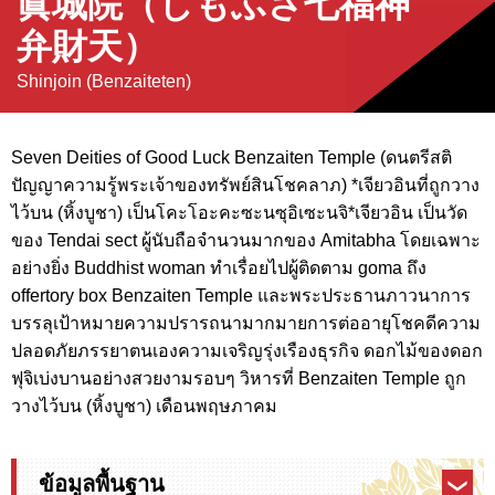
眞城院（しもふさ七福神
弁財天）
Shinjoin (Benzaiteten)
Seven Deities of Good Luck Benzaiten Temple (ดนตรีสติ
ปัญญาความรู้พระเจ้าของทรัพย์สินโชคลาภ) *เจียวอินที่ถูกวาง
ไว้บน (หิ้งบูชา) เป็นโคะโอะคะซะนซุอิเซะนจิ*เจียวอิน เป็นวัด
ของ Tendai sect ผู้นับถือจำนวนมากของ Amitabha โดยเฉพาะ
อย่างยิ่ง Buddhist woman ทำเรื่อยไปผู้ติดตาม goma ถึง
offertory box Benzaiten Temple และพระประธานภาวนาการ
บรรลุเป้าหมายความปรารถนามากมายการต่ออายุโชคดีความ
ปลอดภัยภรรยาตนเองความเจริญรุ่งเรืองธุรกิจ ดอกไม้ของดอก
ฟุจิเบ่งบานอย่างสวยงามรอบๆ วิหารที่ Benzaiten Temple ถูก
วางไว้บน (หิ้งบูชา) เดือนพฤษภาคม
ข้อมูลพื้นฐาน