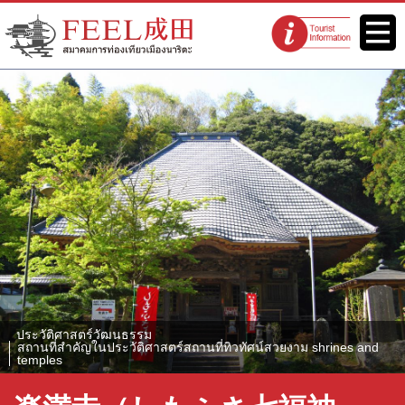
เว็บไซต์สมาคมการท่องเที่ยวเมือง
เมนู
จุดแนะนำนัก
นาริตะ FEEL นาริตะ
ท่องเที่ยว
ประวัติศาสตร์วัฒนธรรม
สถานที่สำคัญในประวัติศาสตร์สถานที่ทิวทัศน์สวยงาม shrines and
temples