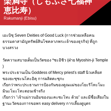
楽満寺（しもふさ七福神
恵比寿）
Rakumanji (Ebisu)
เอะบิซุ Seven Deities of Good Luck (การช่วยเหลือคน
ธรรมดาสามัญทรัพย์สินโชคลาภพระเจ้าของธุรกิจ) ที่ถูก
บวงสรวง
วัดความสบายเต็มเป็นวัดของ *ซะอิชิว (ฝ่าย Myoshin-ji Temple
)
พระประธานเป็น Goddess of Mercy priest's staff นิวเคลียส
ของยะซุซะนโคะอิคุ การผลิตคะซุกะ
เรียกว่าพระประธานการป้องกันของคูณแม่ของโยะริโทะโมะ
มินะโมะโทะตอนเช้าจริง
เรียกว่า "เจ้าแม่กวนอิมของนะคะซะโทะ ด้วย" และมีชื่อเสียงใน
ฐานะวัดของการขอพร easy delivery การเลี้ยงดูบุตร