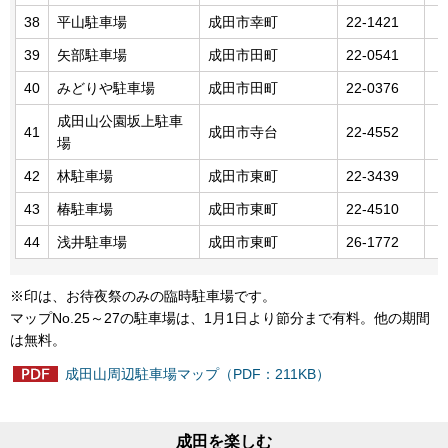
38
平山駐車場
成田市幸町
22-1421
39
矢部駐車場
成田市田町
22-0541
40
みどりや駐車場
成田市田町
22-0376
成田山公園坂上駐車
41
成田市寺台
22-4552
場
42
林駐車場
成田市東町
22-3439
43
椿駐車場
成田市東町
22-4510
44
浅井駐車場
成田市東町
26-1772
※印は、お待夜祭のみの臨時駐車場です。
マップNo.25～27の駐車場は、1月1日より節分まで有料。他の期間
は無料。
成田山周辺駐車場マップ（PDF：211KB）
成田を楽しむ