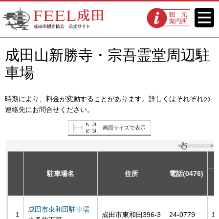
FEEL成田 成田市観光協会 公式
メニ
観光案内所
ュー
サイト
成田山新勝寺・宗吾霊堂周辺駐
車場
時期により、料金が変動することがあります。詳しくはそれぞれの
連絡先にお問合せください。
画面サイズで表示
駐車場名
住所
電話(0476)
成田市東和田駐車場
1
成田市東和田396-3
24-0779
1