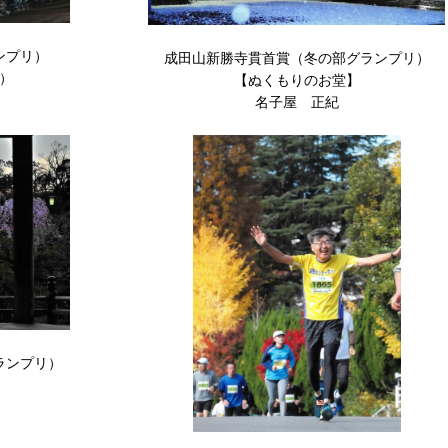
ンプリ）
成田山新勝寺貫首賞（冬の部グランプリ）
）
【ぬくもりのお堂】
名子屋 正紀
ランプリ）