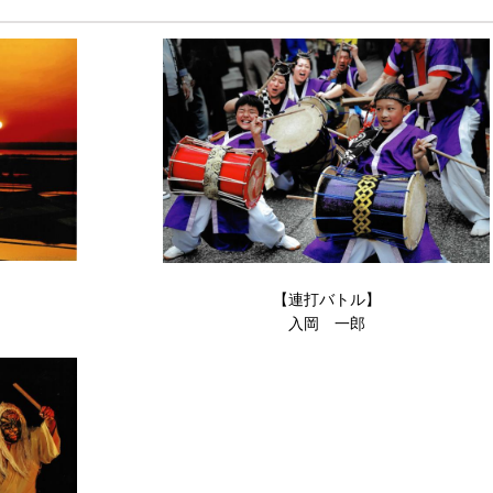
【連打バトル】
入岡 一郎