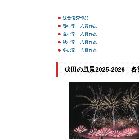
総合優秀作品
春の部 入賞作品
夏の部 入賞作品
秋の部 入賞作品
冬の部 入賞作品
成田の風景2025-2026