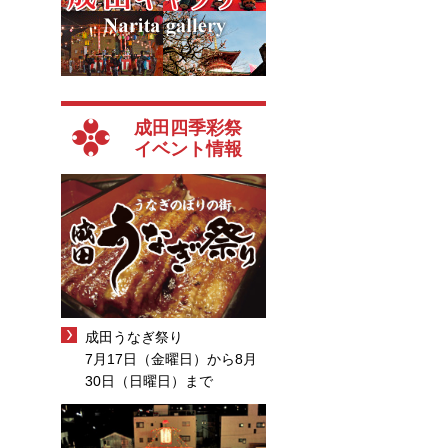
成田四季彩祭
イベント情報
成田うなぎ祭り
7月17日（金曜日）から8月
30日（日曜日）まで