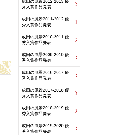
成田の風景2012-2013 優
秀入賞作品発表
成田の風景2011-2012 優
秀入賞作品発表
成田の風景2010-2011 優
秀入賞作品発表
成田の風景2009-2010 優
秀入賞作品発表
成田の風景2016-2017 優
秀入賞作品発表
成田の風景2017-2018 優
秀入賞作品発表
成田の風景2018-2019 優
秀入賞作品発表
成田の風景2019-2020 優
秀入賞作品発表