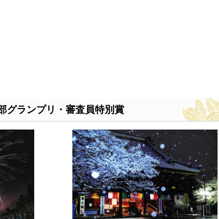
 各部グランプリ・審査員特別賞