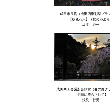
成田市長賞（成田四季彩祭グラ
【秋色花火】（秋の部より
坂本 純一
成田商工会議所会頭賞（春の部グ
【夕陽に照らされて】
浅見 行男