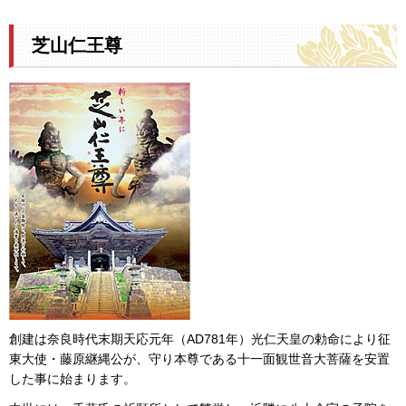
芝山仁王尊
創建は奈良時代末期天応元年（AD781年）光仁天皇の勅命により征
東大使・藤原継縄公が、守り本尊である十一面観世音大菩薩を安置
した事に始まります。