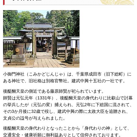
小御門神社（こみかどじんじゃ）は、千葉県成田市（旧下総町）に
ある神社で、旧社格は別格官幣社。建武中興十五社の一社です。
後醍醐天皇の側近である藤原師賢が祀られています。
師賢は元弘元年（1331年）、後醍醐天皇の身代わりに比叡山で討幕
の挙兵したが（元弘の変）捕えられ、元弘2年に下総国に流されて、
その3か月後に32歳で歿し、建武中興の際に太政大臣を追贈され、
文貞公の諡号が与えられました。
後醍醐天皇の身代わりとなったことから「身代わりの神」として、
交通安全・健康祈願に御利益ありとして信仰されております。