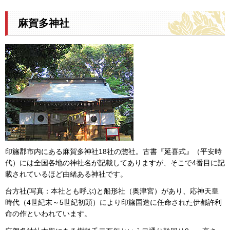
麻賀多神社
印旛郡市内にある麻賀多神社18社の惣社。古書『延喜式』（平安時
代）には全国各地の神社名が記載してありますが、そこで4番目に記
載されているほど由緒ある神社です。
台方社(写真：本社とも呼ぶ)と船形社（奥津宮）があり、応神天皇
時代（4世紀末～5世紀初頭）により印旛国造に任命された伊都許利
命の作といわれています。