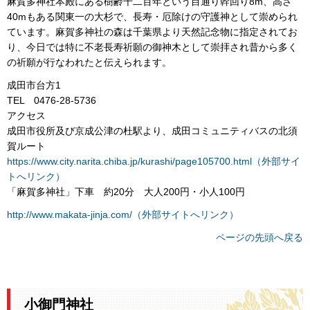
麻賀多神社本殿にある樹齢千二百年という目通り幹回り8m、高さ
40mもある関東一の大杉で、長寿・厄除けの守護神として崇められ
ています。麻賀多神社の森は千葉県より天然記念物に指定されてお
り、今日では特に不老長寿祈願の御神木として崇拝され昔から多く
の祈願が行なわれたと伝えられます。
成田市台方1
TEL 0476-28-5736
アクセス
成田市役所及び京成公津の杜駅より、成田コミュニティバスの北須
賀ルート
https://www.city.narita.chiba.jp/kurashi/page105700.html（外部サイ
トへリンク）
「麻賀多神社」下車 約20分 大人200円・小人100円
http://www.makata-jinja.com/（外部サイトへリンク）
ページの先頭へ戻る
小御門神社