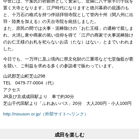
中世には、千葉氏の祈願所として繁栄し、近隣に八十余宇の子院を
置く大寺となります。江戸時代になりますと徳川幕府の庇護のも
と、十万石の格式を持つ伴頭拝領寺院として管内十州（関八州に出
羽・陸奥を加える）の天台寺院を統括しました。
また、庶民の間では火事・泥棒除けの「お仁王様」の通称で親しま
れ、火消し衆や商家の篤い信仰を得て「江戸の商家で火事泥棒除け
のお仁王様のお札を祀らないお店（たな）はない」とまでいわれま
した。
今日でも、一万坪に及ぶ境内に県文化財の三重塔など七堂伽藍が甍
を競い、ご利益を求める多くの参詣者で賑わっています。
山武郡芝山町芝山298
TEL 0479-77-0004（代）
アクセス
JR及び京成成田駅より 車で約30分
芝山千代田駅より「ふれあいバス」20分 大人200円・小人100円
http://niouson.or.jp/（外部サイトへリンク）
成田を楽しむ