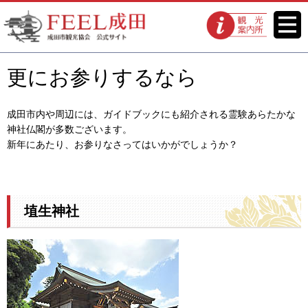
FEEL成田 成田市観光協会 公式
メニ
観光案内所
ュー
サイト
更にお参りするなら
成田市内や周辺には、ガイドブックにも紹介される霊験あらたかな
神社仏閣が多数ございます。
新年にあたり、お参りなさってはいかがでしょうか？
埴生神社