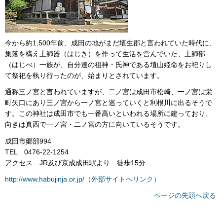
今から約1,500年前、成田の地がまだ埴生郡と言われていた時代に、
集落を構え土師器（はじき）を作って生活を営んでいた、土師部
（はじべ）一族が、自分達の祖神・氏神である埴山姫命をお祀りし
て祭祀を執り行ったのが、始まりとされています。
通称三ノ宮と言われていますが、二ノ宮は成田市松崎、一ノ宮は栄
町矢口にあり三ノ宮から一ノ宮と巡っていくと利根川に出るそうで
す。この神社は成田市でも一番高いといわれる場所に建っており、
向きは真西で一ノ宮・二ノ宮の方に向いているそうです。
成田市郷部994
TEL 0476-22-1254
アクセス JR及び京成成田駅より 徒歩15分
http://www.habujinja.or.jp/（外部サイトへリンク）
ページの先頭へ戻る