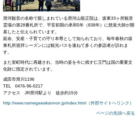
滑河観音の名称で親しまれている滑河山龍正院は、坂東33ヶ所観音
霊場の第28番札所で、平安初期の承和5年（838年）に慈覚大師が開
基したと伝えられています。
延命、安産・子育ての守り本尊として知られており、毎年春秋の坂
東札所巡拝シーズンには観光バスを連ねて多くの参詣者が訪れま
す。
また室町時代に再建され、当時の姿を今に残す仁王門は国の重要文
化財に指定されています。
成田市滑川1196
TEL 0476-96-0217
アクセス JR滑河駅より 徒歩約15分
http://www.namegawakannon.jp/index.html（外部サイトへリンク）
ページの先頭へ戻る