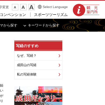
観光案内所
Select Language
字変更
コンベンション
スポーツツーリズム
マから探す
キーワードから探す
写経のすすめ
なぜ、写経？
成田山の写経
私の写経体験
始
い
が
り