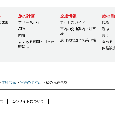
る
旅の計画
交通情報
旅の目
む成田
フリー Wi-Fi
アクセスガイド
観る
す
ATM
市内の交通案内・駐車
遊ぶ
場
両替
買う
成田駅周辺バス乗り場
よくある質問・困った
食べる
時には
体験観
>
体験観光
>
写経のすすめ
> 私の写経体験
報
このサイトについて