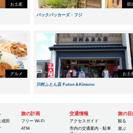
お土産
宿
バックパッカーズ・フジ
グルメ
お土
川村ふとん店 Futon＆Kimono
る
旅の計画
交通情報
旅の目
む成田
フリー Wi-Fi
アクセスガイド
観る
す
ATM
市内の交通案内・駐車
遊ぶ