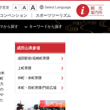
観光案内所
Select Language
字変更
コンベンション
スポーツツーリズム
マから探す
キーワードから探す
成田山表参道
成田駅前/花崎町界隈
上町界隈
の米
仲町・幸町界隈
上町
力
本町・田町界隈/門前広場
の
や
た