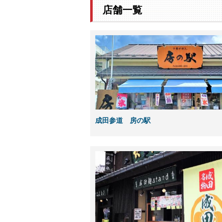
店舗一覧
成田参道 房の駅