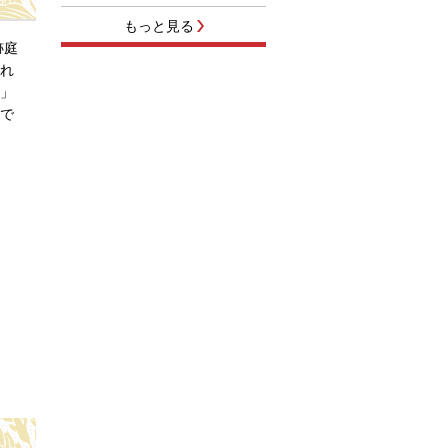
もっと見る
跡庭
れ
」
で