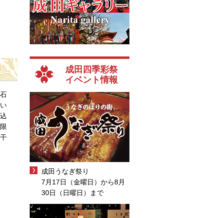
成田四季彩祭
イベント情報
石
い
込
限
干
成田うなぎ祭り
7月17日（金曜日）から8月
30日（日曜日）まで