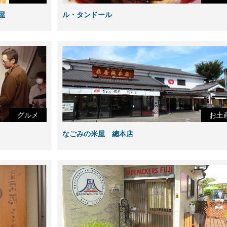
屋
ル・タンドール
グルメ
お土
なごみの米屋 總本店