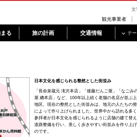
文
観光事業者
泊まる
旅の計画
交通情報
テー
日本文化を感じられる整然とした街並み
「長命泉蔵元 滝沢本店」「後藤だんご屋」「なごみ
屋 總本店」など、100年以上続く老舗の名店が並ぶ
地区。現在の整然とした街並みは、地元の人たちの努
によって作り上げられました。世界中から訪れる多く
参拝者が日本文化を感じられるように店舗の建て替え
道路整備を行い、美しく歩きやすい街並みを作り上げ
のです。