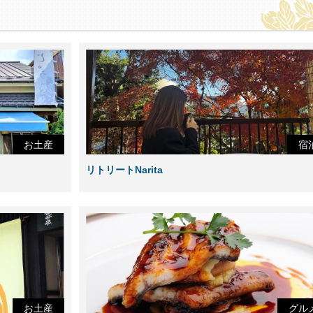
お土産
宿
リトリートNarita
お土産
グル