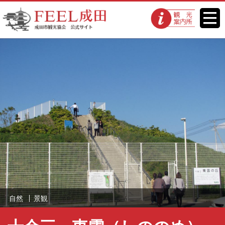
FEEL成田 成田市観光協会 公式
メニ
観光案内所
ュー
サイト
自然
景観