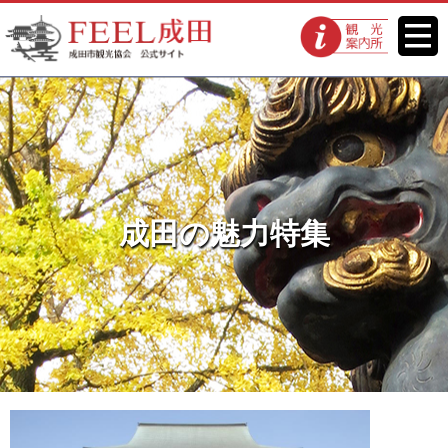
FEEL成田 成田市観光協会 公式
メニ
観光案内所
ュー
サイト
成田の魅力特集