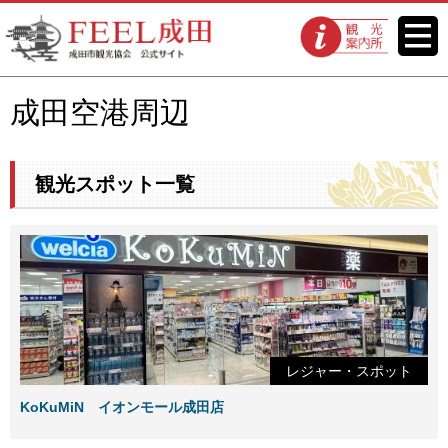
FEEL成田 成田市観光協会 公式
メニ
観光案内所
ュー
サイト
成田空港周辺
観光スポット一覧
レジャー・スポット
KoKuMiN イオンモール成田店