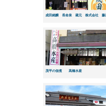
成田銘醸 長命泉 蔵元 株式会社 藤
茂平の佃煮 高橋水産