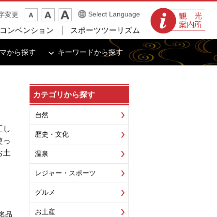
観光案内所
Select Language
字変更
コンベンション
スポーツツーリズム
マから探す
キーワードから探す
カテゴリから探す
自然
工し
歴史・文化
使っ
お土
温泉
レジャー・スポーツ
グルメ
お土産
名品