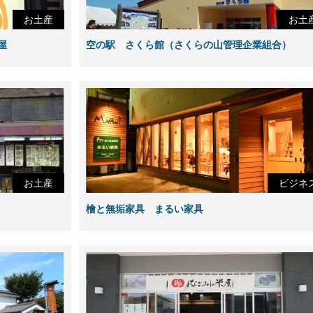
お土産
お土
屋
空の駅 さくら館（さくらの山管理企業組合）
お土産
ビジネ
檜と無垢家具 まるい家具