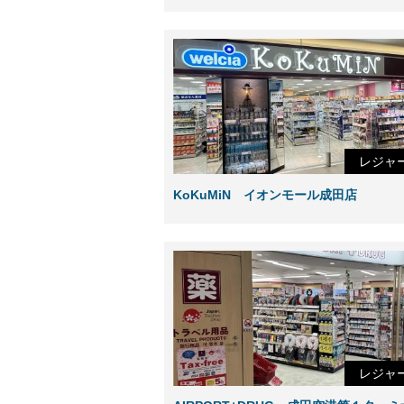
レジャ
KoKuMiN イオンモール成田店
レジャ