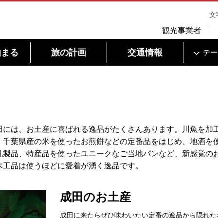
文
観光事業者
泊まる
旅の計画
交通情報
テー
田には、お土産に喜ばれる逸品がたくさんあります。川魚を加
、千葉県産の米を使ったお煎餅などの定番品をはじめ、地酒を
乳製品、特産品を使ったユニークなご当地パンなど、新感覚の
木工品は使うほどに愛着が湧く逸品です。
成田のお土産
成田に来たらぜひ味わいたい定番の逸品から隠れた