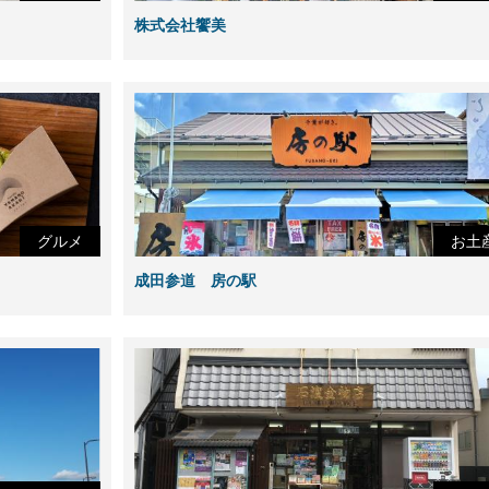
株式会社饗美
グルメ
お土
成田参道 房の駅