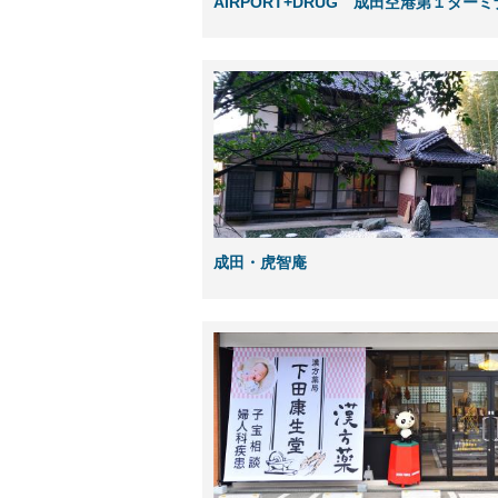
AIRPORT+DRUG 成田空港第１ター
成田・虎智庵