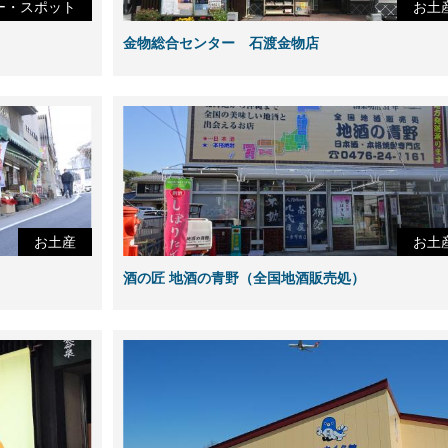
ー・スポット
お土
金物総合センター 石渡金物店
お土産
お土
酒の匠 地酒の青野（全国地酒販売処）