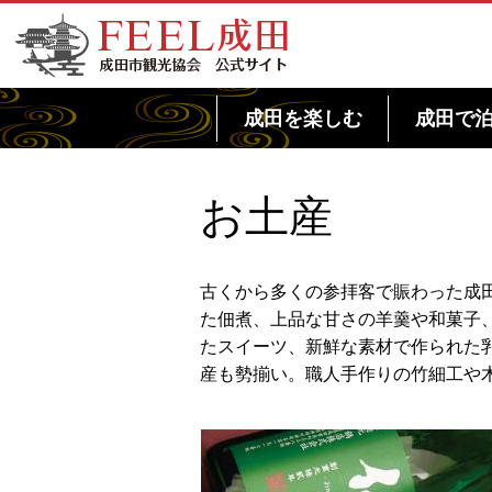
FEEL成田 成田市観光協会 公式サイト
成田を楽しむ
成田で
お土産
古くから多くの参拝客で賑わった成
た佃煮、上品な甘さの羊羹や和菓子
たスイーツ、新鮮な素材で作られた
産も勢揃い。職人手作りの竹細工や