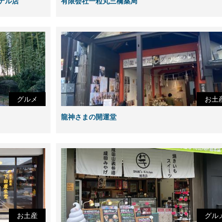
ミナル店
有限会社一粒丸三橋薬局
グルメ
お土
龍神さまの開運堂
お土産
グル