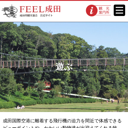
FEEL成田 成田市観光協会 公式
メニ
観光案内所
ュー
サイト
遊ぶ
成田国際空港に離着する飛行機の迫力を間近で体感できる
ビューポイントや、かわいい動物達が出迎えてくれる牧