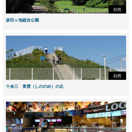
自然
坂田ヶ池総合公園
自然
十余三 東雲（しののめ）の丘