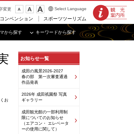
観光案内所
Select Language
字変更
コンベンション
スポーツツーリズム
マから探す
キーワードから探す
実
お知らせ一覧
成田の風景2026-2027
春の部 第一次審査通過
作品発表
2026年 成田祇園祭 写真
くお
ギャラリー
成田観光館の一部利用制
限についてのお知らせ
（エアコン・ エレベータ
ーの使用に関して）