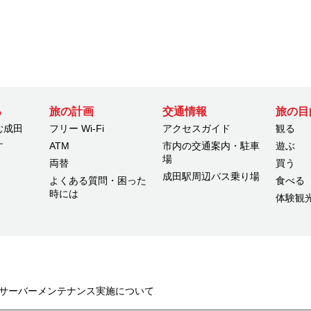
る
旅の計画
交通情報
旅の目
む成田
フリー Wi-Fi
アクセスガイド
観る
す
ATM
市内の交通案内・駐車
遊ぶ
場
両替
買う
成田駅周辺バス乗り場
よくある質問・困った
食べる
時には
体験観
22日サーバーメンテナンス実施について