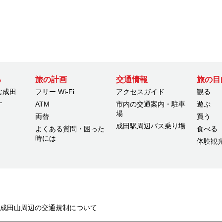
る
旅の計画
交通情報
旅の目
む成田
フリー Wi-Fi
アクセスガイド
観る
す
ATM
市内の交通案内・駐車
遊ぶ
場
両替
買う
成田駅周辺バス乗り場
よくある質問・困った
食べる
時には
体験観
3月 成田山周辺の交通規制について