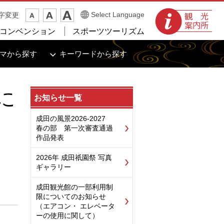
観光案内所
Select Language
字変更
コンベンション
スポーツツーリズム
マから探す
キーワードから探す
に
お知らせ一覧
成田の風景2026-2027
春の部 第一次審査通過
作品発表
2026年 成田祇園祭 写真
ギャラリー
成田観光館の一部利用制
限についてのお知らせ
（エアコン・ エレベータ
ーの使用に関して）