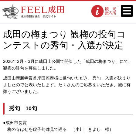
FEEL成田 成田市観光協会 公式
メニ
観光案内所
ュー
サイト
成田の梅まつり 観梅の投句コ
ンテストの秀句・入選が決定
2026年2月・3月に成田山公園で開催した「成田の梅まつり」にて、
観梅の俳句を募集しました。
成田山新勝寺貫首岸田照泰様に選句いただき、秀句・入選が決まり
ましたので公表いたします。たくさんのご応募をいただき、誠に有
難うございました。
秀句 10句
●成田市長賞
梅の寺はせを虚子句碑見て廻る （小川 きよし 様）