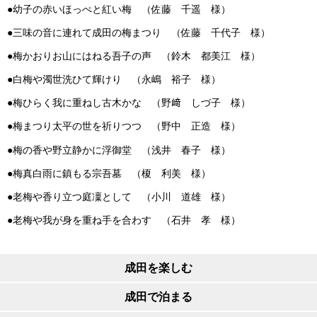
●幼子の赤いほっぺと紅い梅 （佐藤 千遥 様）
●三味の音に連れて成田の梅まつり （佐藤 千代子 様）
●梅かおりお山にはねる吾子の声 （鈴木 都美江 様）
●白梅や濁世洗ひて輝けり （永嶋 裕子 様）
●梅ひらく我に重ねし古木かな （野﨑 しづ子 様）
●梅まつり太平の世を祈りつつ （野中 正造 様）
●梅の香や野立静かに浮御堂 （浅井 春子 様）
●梅真白雨に鎮もる宗吾墓 （榎 利美 様）
●老梅や香り立つ庭凜として （小川 道雄 様）
●老梅や我が身を重ね手を合わす （石井 孝 様）
成田を楽しむ
成田で泊まる