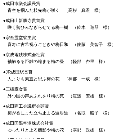
●成田市議会議長賞
青空を掴んだ枝先梅が咲く （高杉 真澄 様）
●成田山新勝寺貫首賞
咲く勢ひみなぎらせてる梅一樹 （鈴木 遊琴 様）
●宗吾霊堂管主賞
喜寿に古希祝うごときや梅日和 （佐藤 美智子 様）
●京成電鉄株式会社賞
袖触るる距離の縮まる梅の昼 （軽部 杏里 様）
●JR成田駅長賞
人よりも素直と思ふ梅の花 （神郡 一成 様）
●三橋鷹女賞
外つ国の声あふれをり梅の苑 （渡邉 安雄 様）
●成田商工会議所会頭賞
梅が香にまた立ち止まる遊歩道 （名取 照子 様）
●成田国際空港株式会社賞
ゆったりと上る機影や梅の花 （寒郡 政雄 様）