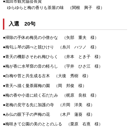
●成田市観光協会長賞
ゆらゆらと梅の香りも茶屋の味 （関根 興子 様）
入選 20句
●掃除の手休め梅見の小僧かな （矢部 重夫 様）
●梅匂ふ琴の調べと競ひけり （糸川 ハツノ 様）
●青天の機影さそわれ梅ひらく （井本 とき子 様）
●梅が香に水琴窟の音の軽ろし （宇井 ひさ江 様）
●白梅や苔と共生成る古木 （大後 秀樹 様）
●青天へ描く曼荼羅梅の園 （岡 邦俊 様）
●梅の香や小道に続く石だたみ （梶原 良枝 様）
●老梅の見守る先に加護の寺 （片岡 洋美 様）
●み仏の眼下子の声梅の花 （木戸 蓮葵 様）
●梅咲きて公園の美のととのふる （栗原 右熹 様）