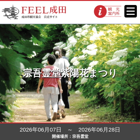
FEEL成田 成田市観光協会 公式
メニ
観光案内所
ュー
サイト
宗吾霊堂紫陽花まつり
2026年06月07日 ～ 2026年06月28日
開催場所：宗吾霊堂