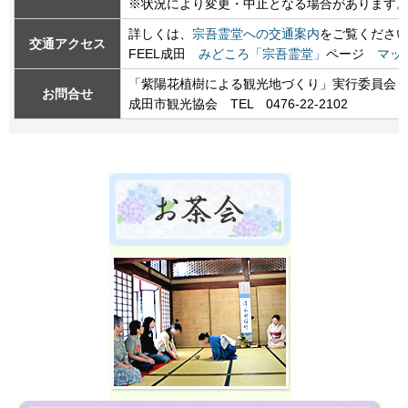
※状況により変更・中止となる場合があります
詳しくは、
宗吾霊堂への交通案内
をご覧くださ
交通アクセス
FEEL成田
みどころ「宗吾霊堂」
ページ
マッ
「紫陽花植樹による観光地づくり」実行委員会
お問合せ
成田市観光協会 TEL 0476-22-2102