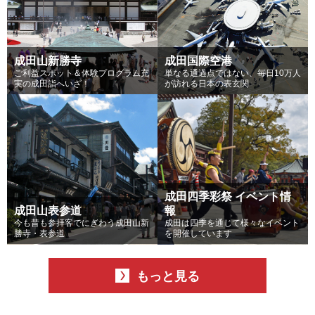
成田山新勝寺
成田国際空港
ご利益スポット＆体験プログラム充
単なる通過点ではない、毎日10万人
実の成田詣へいざ！
が訪れる日本の表玄関
成田四季彩祭 イベント情
成田山表参道
報
今も昔も参拝客でにぎわう成田山新
成田は四季を通じて様々なイベント
勝寺・表参道
を開催しています
もっと見る