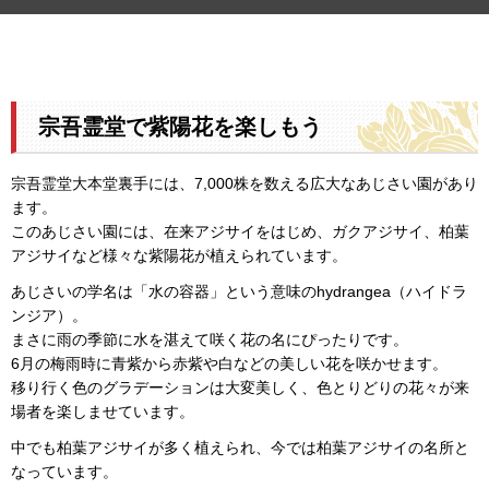
宗吾霊堂で紫陽花を楽しもう
宗吾霊堂大本堂裏手には、7,000株を数える広大なあじさい園があり
ます。
このあじさい園には、在来アジサイをはじめ、ガクアジサイ、柏葉
アジサイなど様々な紫陽花が植えられています。
あじさいの学名は「水の容器」という意味のhydrangea（ハイドラ
ンジア）。
まさに雨の季節に水を湛えて咲く花の名にぴったりです。
6月の梅雨時に青紫から赤紫や白などの美しい花を咲かせます。
移り行く色のグラデーションは大変美しく、色とりどりの花々が来
場者を楽しませています。
中でも柏葉アジサイが多く植えられ、今では柏葉アジサイの名所と
なっています。