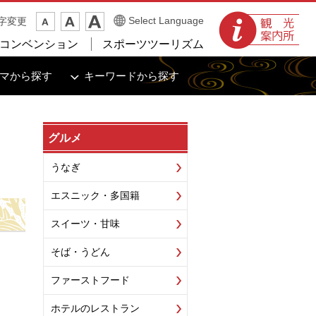
観光案内所
Select Language
字変更
コンベンション
スポーツツーリズム
マから探す
キーワードから探す
グルメ
うなぎ
エスニック・多国籍
スイーツ・甘味
そば・うどん
ファーストフード
ホテルのレストラン