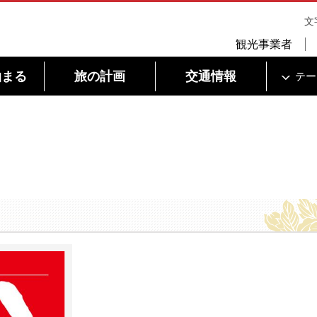
文
観光事業者
泊まる
旅の計画
交通情報
テー