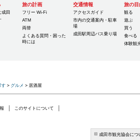
る
旅の計画
交通情報
旅の目
む成田
フリー Wi-Fi
アクセスガイド
観る
す
ATM
市内の交通案内・駐車
遊ぶ
場
両替
買う
成田駅周辺バス乗り場
よくある質問・困った
食べる
時には
体験観
探す
>
グルメ
> 居酒屋
報
このサイトについて
成田市観光協会につ