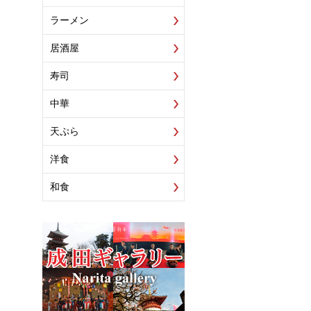
ラーメン
居酒屋
寿司
中華
天ぷら
洋食
和食