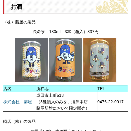
お酒
（株）藤屋の製品
長命泉 180ml 3本（箱入）837円
店名
所在地
TEL
成田市上町513
株式会社 藤屋
（3種類入のみを、滝沢本店
0476-22-0017
藤屋新館において限定販売）
鍋店（株）の製品