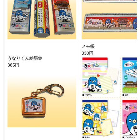
メモ帳
330円
うなりくん絵馬鈴
385円