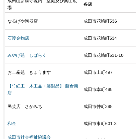
成田山新勝寺境内 堂庭及び奥山広
各店
場
なるげや陶器店
成田市花崎町536
石渡金物店
成田市花崎町534
みやげ処 しばらく
成田市花崎町531-10
お土産処 きょうます
成田市上町497
【竹細工・木工品・籐製品】 藤倉商
成田市幸町488
店
民芸店 さかみち
成田市仲町388
和金
成田市東町601-3
成田市社会福祉協議会