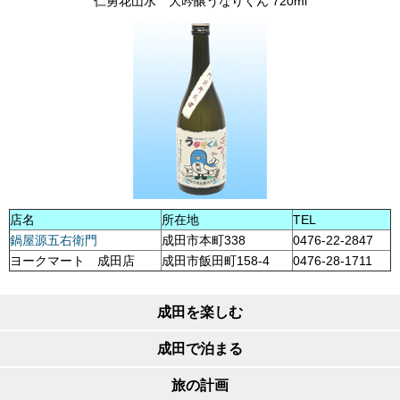
仁勇花山水 大吟醸うなりくん 720ml
店名
所在地
TEL
鍋屋源五右衛門
成田市本町338
0476-22-2847
ヨークマート 成田店
成田市飯田町158-4
0476-28-1711
成田を楽しむ
成田で泊まる
旅の計画