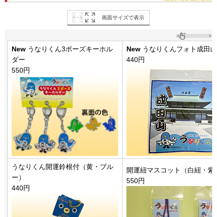
画面サイズで表示
New
うなりくん3ポーズキーホル
New
うなりくんフォト成田山
ダー
440円
550円
うなりくん開運鈴根付（黄・ブル
開運紐マスコット（白紐・紫
ー）
550円
440円