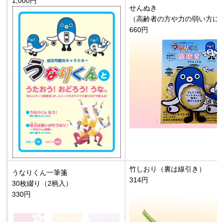
1,000円
せんぬき
（高齢者の方や力の弱い方に
660円
竹しおり（裏は線引き）
うなりくん一筆箋
314円
30枚綴り（2柄入）
330円