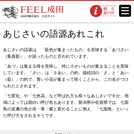
FEEL成田 成田市観光協会 公式
メニ
観光案内所
ュー
サイト
あじさいの語源あれこれ
あじさいの語源は、「藍色が集まったもの」を意味する「あづさい
（集真藍）」が訛ったものと言われています。
「あづ」は集まる様を意味し、特に小さいものが集まることを意味
しています。「さい」は「さあい」の約、接続詞の「さ」と「あい
（藍）」の約で、青い小花が集まって咲くことから、この名がつけ
られたとされます。
「七変化」や「七色花」など呼ばれ方も様々なあじさいですが、地
域によっては面白い呼び名もあります。新潟県や佐賀県では、七面
鳥の皮膚の色が赤・青・紫と変わることに例え、「七面鳥」といっ
た呼び方をされるそうです。