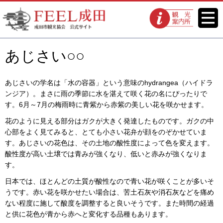
FEEL成田 成田市観光協会 公式
メニ
観光案内所
ュー
サイト
あじさい○○
あじさいの学名は「水の容器」という意味のhydrangea（ハイドラ
ンジア）。まさに雨の季節に水を湛えて咲く花の名にぴったりで
す。6月～7月の梅雨時に青紫から赤紫の美しい花を咲かせます。
花のように見える部分はガクが大きく発達したものです。ガクの中
心部をよく見てみると、とても小さい花弁が顔をのぞかせていま
す。あじさいの花色は、その土地の酸性度によって色を変えます。
酸性度が高い土壌では青みが強くなり、低いと赤みが強くなりま
す。
日本では、ほとんどの土質が酸性なので青い花が咲くことが多いそ
うです。赤い花を咲かせたい場合は、苦土石灰や消石灰などを痛め
ない程度に施して酸度を調整すると良いそうです。また時間の経過
と供に花色が青から赤へと変化する品種もあります。