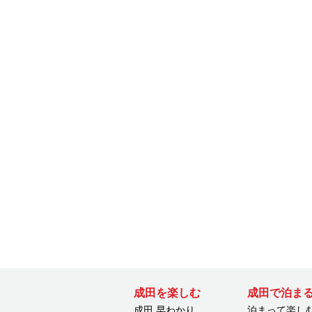
成田を楽しむ
成田で泊ま
成田 早わかり
泊まって楽し