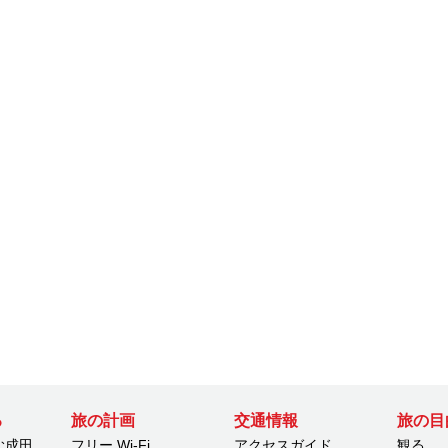
る
旅の計画
交通情報
旅の目
む成田
フリー Wi-Fi
アクセスガイド
観る