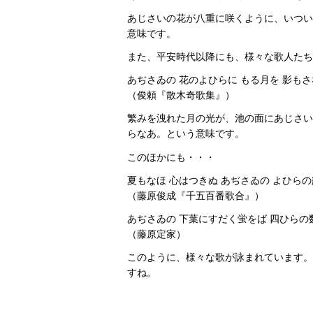
あじさいの花が八重に咲くように、いつい
意味です。
また、平安時代以降にも、様々な歌人たち
あぢさゐの 花のよひらに もる月を 影も
（俊頼『散木奇歌集』）
繁みを洩れた月の光が、池の面にあじさい
らなあ。という意味です。
このほかにも・・・
夏もなほ 心はつきぬ あぢさゐの よひらの
（藤原俊成『千五百番歌合』）
あぢさゐの 下葉にすだく蛍をば 四ひら
（藤原定家）
このように、様々な歌が詠まれています。
すね。