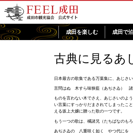
FEEL成田 成田市観光協会 公式サイト
成田を楽しむ
成田で
古典に見るあ
日本最古の歌集である万葉集に、あじさい
言問はぬ 木すら味狭藍（あぢさゐ） 諸
ものを言わない木でさえ、あじさいのよう
い言葉にすっかりだまされてしまったこと
える坂上大嬢に贈った歌の一つです。
もう一つの歌は、橘諸兄（たちばなのもろ
あぢさゐの 八重咲く如く やつ代にを 