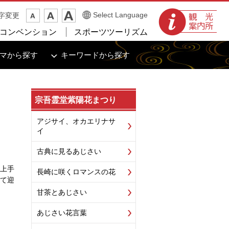
観光案内所
Select Language
字変更
コンベンション
スポーツツーリズム
マから探す
キーワードから探す
宗吾霊堂紫陽花まつり
アジサイ、オカエリナサ
イ
古典に見るあじさい
上手
長崎に咲くロマンスの花
て迎
甘茶とあじさい
あじさい花言葉