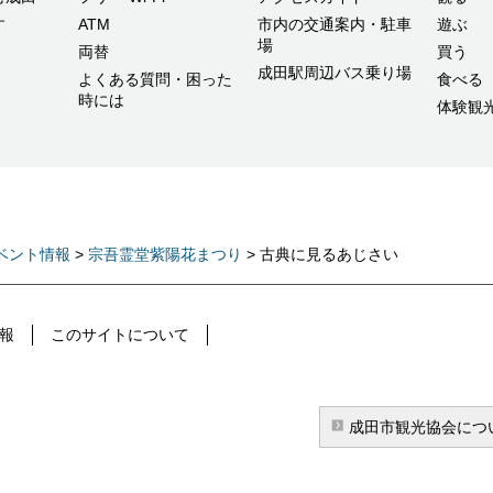
す
ATM
市内の交通案内・駐車
遊ぶ
場
両替
買う
成田駅周辺バス乗り場
よくある質問・困った
食べる
時には
体験観
ベント情報
>
宗吾霊堂紫陽花まつり
> 古典に見るあじさい
報
このサイトについて
成田市観光協会につ