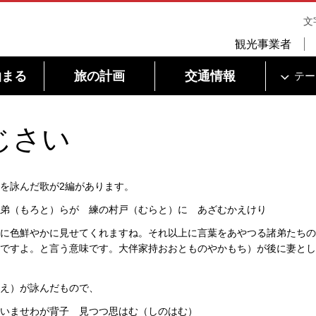
文
観光事業者
泊まる
旅の計画
交通情報
テー
じさい
を詠んだ歌が2編があります。
弟（もろと）らが 練の村戸（むらと）に あざむかえけり
に色鮮やかに見せてくれますね。それ以上に言葉をあやつる諸弟たちの
ですよ。と言う意味です。大伴家持おおとものやかもち）が後に妻とし
え）が詠んだもので、
いませわが背子 見つつ思はむ（しのはむ）