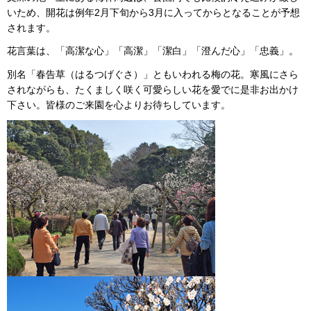
いため、開花は例年2月下旬から3月に入ってからとなることが予想
されます。
花言葉は、「高潔な心」「高潔」「潔白」「澄んだ心」「忠義」。
別名「春告草（はるつげぐさ）」ともいわれる梅の花。寒風にさら
されながらも、たくましく咲く可愛らしい花を愛でに是非お出かけ
下さい。皆様のご来園を心よりお待ちしています。