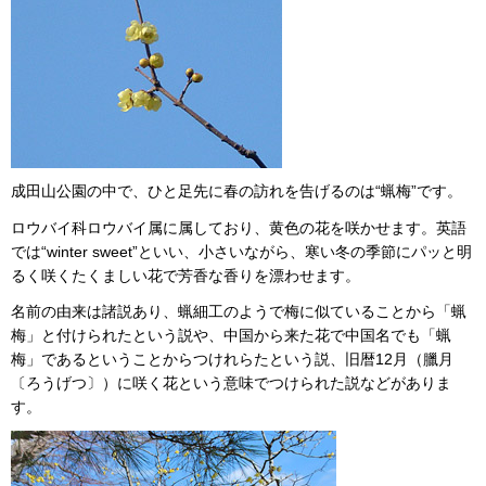
成田山公園の中で、ひと足先に春の訪れを告げるのは“蝋梅”です。
ロウバイ科ロウバイ属に属しており、黄色の花を咲かせます。英語
では“winter sweet”といい、小さいながら、寒い冬の季節にパッと明
るく咲くたくましい花で芳香な香りを漂わせます。
名前の由来は諸説あり、蝋細工のようで梅に似ていることから「蝋
梅」と付けられたという説や、中国から来た花で中国名でも「蝋
梅」であるということからつけれらたという説、旧暦12月（臘月
〔ろうげつ〕）に咲く花という意味でつけられた説などがありま
す。