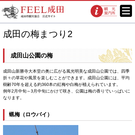
FEEL成田 成田市観光協会 公式
メニ
観光案内所
ュー
サイト
成田の梅まつり2
成田山公園の梅
成田山新勝寺大本堂の奥に広がる風光明美な成田山公園では、四季
折々の草花や風景を楽しむことができます。成田山公園には、平均
樹齢70年を超える約360本の紅梅や白梅が植えられています。
例年2月中旬～3月中旬にかけて咲き、公園は梅の香りでいっぱいに
なります。
蝋梅（ロウバイ）