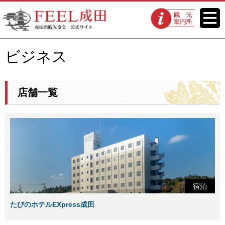
FEEL成田 成田市観光協会 公式
メニ
観光案内所
ュー
サイト
ビジネス
店舗一覧
宿泊
たびのホテルEXpress成田