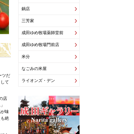
鍋店
三芳家
成田ゆめ牧場薬師堂前
成田ゆめ牧場門前店
米分
なごみの米屋
ーツだ
ライオンズ・デン
として
の店
ん」
感が味
えも絶