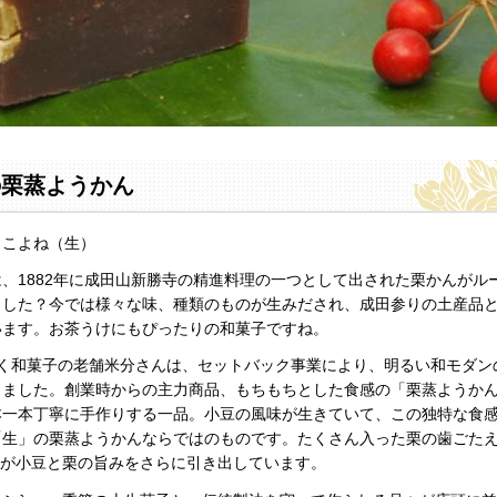
の栗蒸ようかん
 こよね（生）
、1882年に成田山新勝寺の精進料理の一つとして出された栗かんがル
ました？今では様々な味、種類のものが生みだされ、成田参りの土産品
います。お茶うけにもぴったりの和菓子ですね。
続く和菓子の老舗米分さんは、セットバック事業により、明るい和モダン
りました。創業時からの主力商品、もちもちとした食感の「栗蒸ようか
本一本丁寧に手作りする一品。小豆の風味が生きていて、この独特な食
「生」の栗蒸ようかんならではのものです。たくさん入った栗の歯ごた
が小豆と栗の旨みをさらに引き出しています。