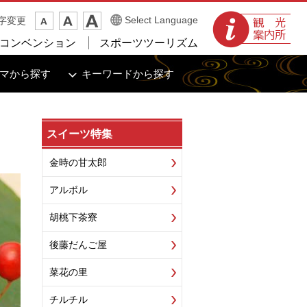
観光案内所
Select Language
字変更
コンベンション
スポーツツーリズム
マから探す
キーワードから探す
スイーツ特集
金時の甘太郎
アルボル
胡桃下茶寮
後藤だんご屋
菜花の里
チルチル