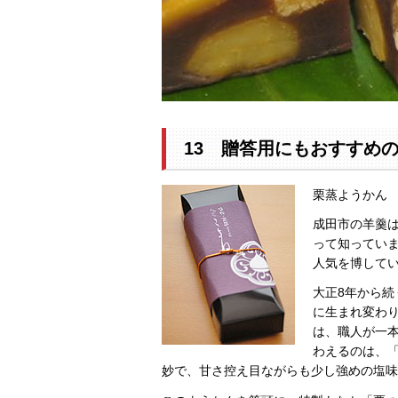
13 贈答用にもおすすめ
栗蒸ようかん
成田市の羊羹は
って知ってい
人気を博して
大正8年から
に生まれ変わ
は、職人が一
わえるのは、
妙で、甘さ控え目ながらも少し強めの塩味