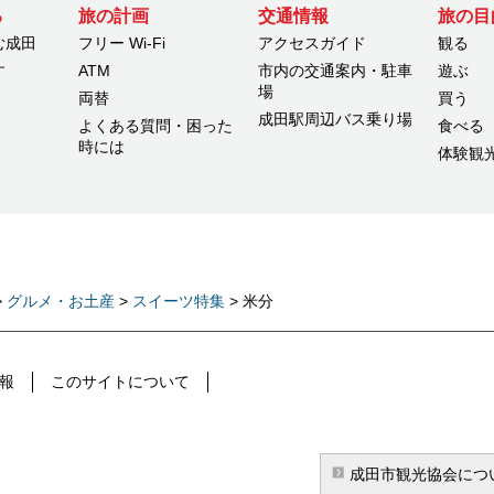
る
旅の計画
交通情報
旅の目
む成田
フリー Wi-Fi
アクセスガイド
観る
す
ATM
市内の交通案内・駐車
遊ぶ
場
両替
買う
成田駅周辺バス乗り場
よくある質問・困った
食べる
時には
体験観
>
グルメ・お土産
>
スイーツ特集
> 米分
報
このサイトについて
成田市観光協会につ